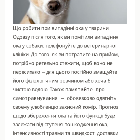
Що робити при випадінні ока у тварини
Одразу після того, як ви помітили випадіння
ока у собаки, телефонуйте до ветеринарної
клініки. До того, як ви потрапите на прийом,
потрібно ретельно стежити, щоб воно не
пересихало – для цього постійно змащуйте
його фізіологічним розчином або хоча б
чистою водою. Також пам
ятайте про
самотравмування – обов
язково одягніть
своєму улюбленцю захисний комір. Прогноз
щодо збереження ока та його функції буде
залежати від ступеня пошкодження ока,
інтенсивності травми та швидкості доставки