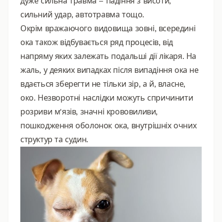
дуже сильна травма – падіння з висоти,
сильний удар, автотравма тощо.
Окрім вражаючого видовища зовні, всередині
ока також відбувається ряд процесів, від
напряму яких залежать подальші дії лікаря. На
жаль, у деяких випадках після випадіння ока не
вдається зберегти не тільки зір, а й, власне,
око. Незворотні наслідки можуть спричинити
розриви м'язів, значні крововиливи,
пошкодження оболонок ока, внутрішніх очних
структур та судин.