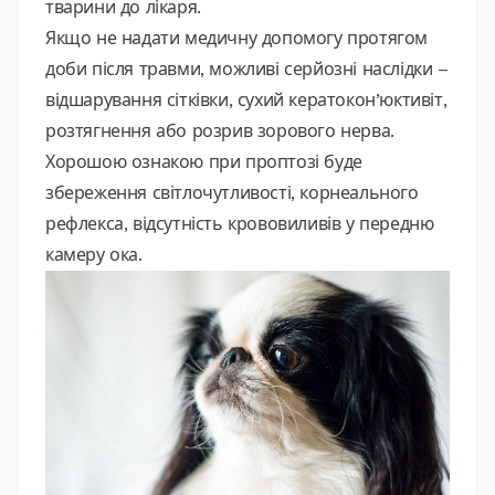
тварини до лікаря.
Якщо не надати медичну допомогу протягом
доби після травми, можливі серйозні наслідки –
відшарування сітківки, сухий кератокон’юктивіт,
розтягнення або розрив зорового нерва.
Хорошою ознакою при проптозі буде
збереження світлочутливості, корнеального
рефлекса, відсутність крововиливів у передню
камеру ока.