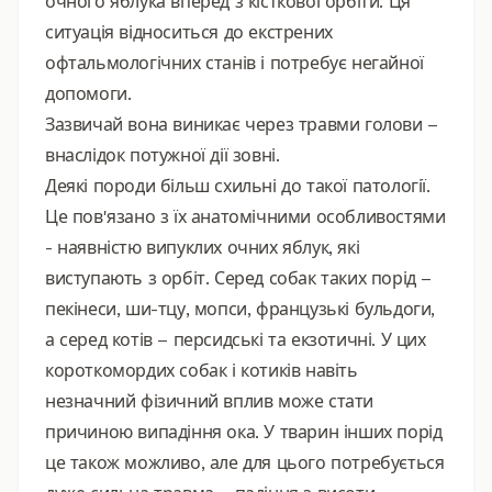
очного яблука вперед з кісткової орбіти. Ця
ситуація відноситься до екстрених
офтальмологічних станів і потребує негайної
допомоги.
Зазвичай вона виникає через травми голови –
внаслідок потужної дії зовні.
Деякі породи більш схильні до такої патології.
Це пов'язано з їх анатомічними особливостями
- наявністю випуклих очних яблук, які
виступають з орбіт. Серед собак таких порід –
пекінеси, ши-тцу, мопси, французькі бульдоги,
а серед котів – персидські та екзотичні. У цих
короткомордих собак і котиків навіть
незначний фізичний вплив може стати
причиною випадіння ока. У тварин інших порід
це також можливо, але для цього потребується