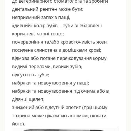
до ветеринарного стоматолога та зробити
дентальний рентген може бути:
неприємний запах з пащі;
«дивний» колір зубів – зуби знебарвлені,
коричневі, чорні тощо;
почервоніння та/або кровоточивість ясен;
посилена слинотеча з домішками крові;
відмова або погане пережовування корму;
видимі переломи, вивихи зубів;
відсутність зубів;
набряки та новоутворення у пащі;
набряки та новоутворення під очима або в
ділянці щелеп;
знижений або відсутній апетит (при цьому
тварина може цікавитись кормом, нюхати
його).